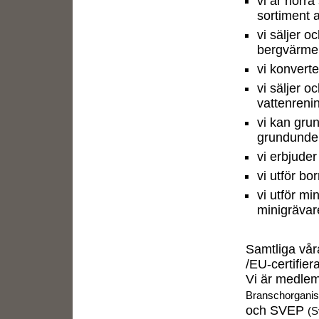
vi är norr
sortiment a
vi säljer 
bergvärmei
vi konverter
vi säljer o
vattenreni
vi kan gru
grundunde
vi erbjuder
vi utför bo
vi utför m
minigrävar
Samtliga vår
/EU-certifier
Vi är medl
Branschorganis
och SVEP
(S