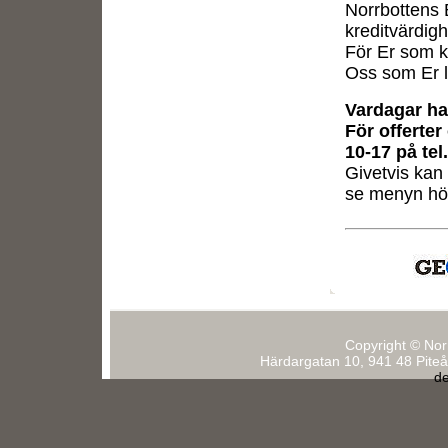
Norrbottens B
kreditvärdig
För Er som ku
Oss som Er l
Vardagar ha
För offerter
10-17 på tel
Givetvis kan
se menyn hö
Copyright © Nor
Härdargatan 10, 941 48 Piteå 
de