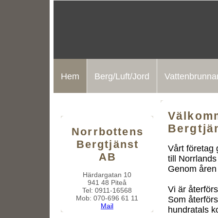
Hem
Berg/Luft/Jord
Vattenbrunna
Välkomm
Bergtjä
Norrbottens
Bergtjänst
Vårt företag
AB
till Norrlan
Genom åren h
Härdargatan 10
941 48 Piteå
Vi är återfö
Tel: 0911-16568
Mob: 070-696 61 11
Som återförs
Mail
hundratals k